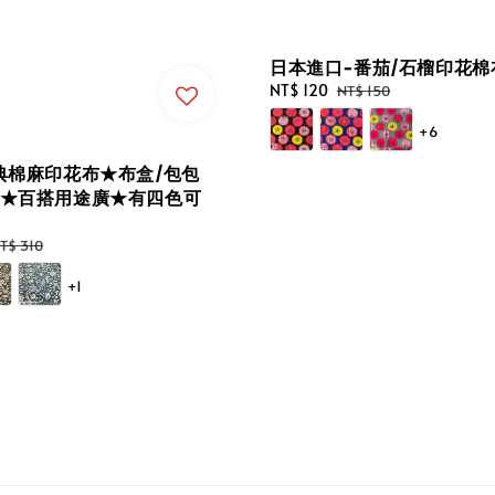
日本進口-番茄/石榴印花棉
Sale
NT$ 120
Regular
NT$ 150
price
price
+6
古典棉麻印花布★布盒/包包
裝★百搭用途廣★有四色可
egular
T$ 310
rice
+1