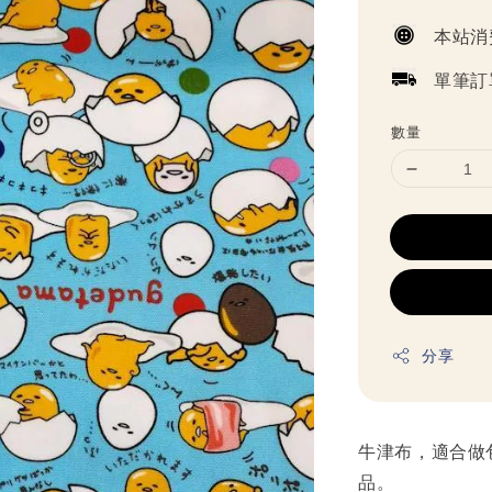
price
本站消
單筆訂
數量
分享
牛津布，適合做
品。