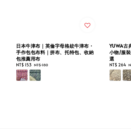
日本牛津布｜英倫字母格紋牛津布・
YUWA
手作包包布料｜拼布、托特包、收納
小物/服
包推薦用布
選
Sale
NT$ 153
Regular
Sale
NT$ 264
R
NT$ 180
N
price
price
price
p