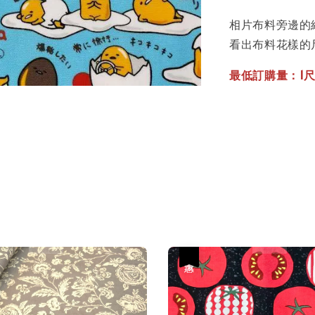
相片布料旁邊的
看出布料花樣的
最低訂購量：1尺(
優惠