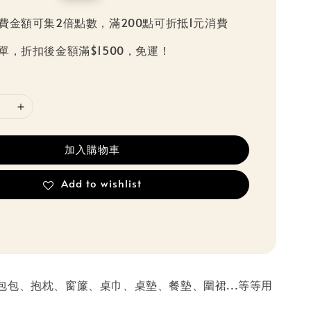
price
費金額可集2倍點數，滿200點可折抵1元消費
單，折扣後金額滿$1500，免運！
加入購物車
Add to wishlist
包包、抱枕、窗簾、桌巾、桌墊、餐墊、圍裙...等等用