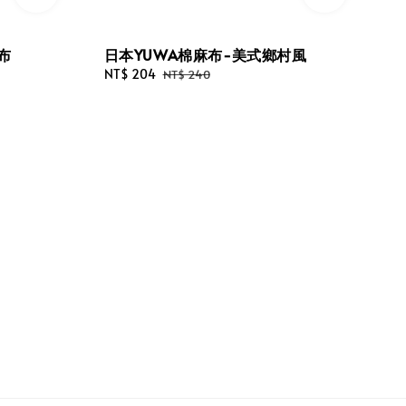
日本YUWA棉麻布-美式鄉村風
布
Sale
NT$ 204
Regular
NT$ 240
price
price