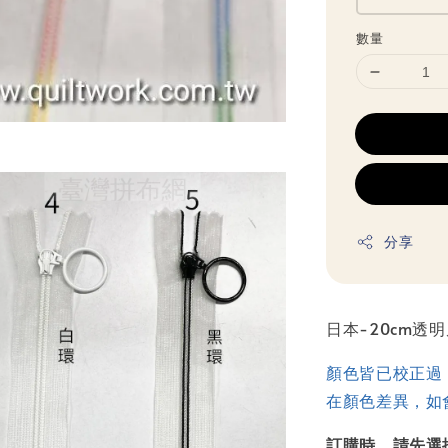
數量
分享
日本-20cm透
顏色皆已校正過
在顏色差異，如
訂購時，請先選