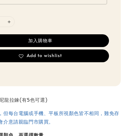
加入購物車
Add to wishlist
明尼龍拉鍊(有5色可選)
，但每台電腦或手機、平板所視顏色皆不相同，難免存
會介意請親臨門市購買。
擇顏色，再選擇數量。