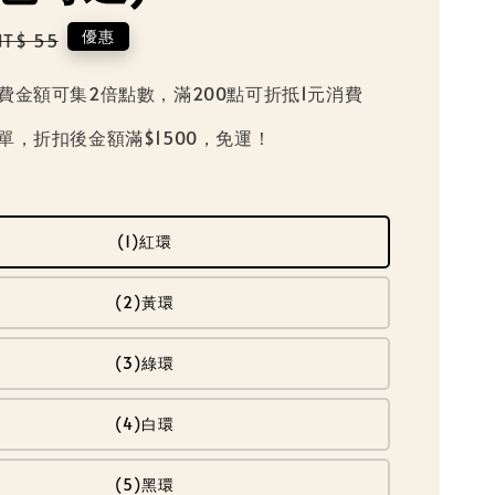
Regular
優惠
NT$ 55
price
費金額可集2倍點數，滿200點可折抵1元消費
單，折扣後金額滿$1500，免運！
(1)紅環
(2)黃環
(3)綠環
(4)白環
(5)黑環