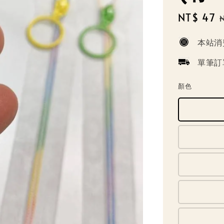
Sale
NT$ 47
price
本站消
單筆訂
顏色