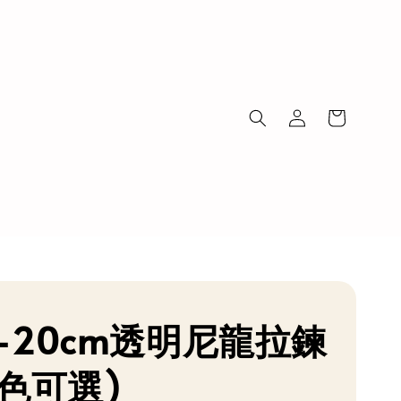
-20cm透明尼龍拉鍊
5色可選)