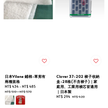
日本Vilene 鋪棉-單剪有
Clover 37-202 梭子收納
兩種規格
盒-28格(不含梭子)｜家
庭用、工業用梭芯皆適用
Sale
NT$ 434
-
NT$ 485
Regular
｜日本製
price
price
NT$ 510
-
NT$ 570
Sale
NT$ 294
Regular
NT$ 420
price
price