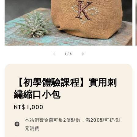
1
/
4
【初學體驗課程】實用刺
繡縮口小包
Regular
NT$ 1,000
price
本站消費金額可集2倍點數，滿200點可折抵1
元消費