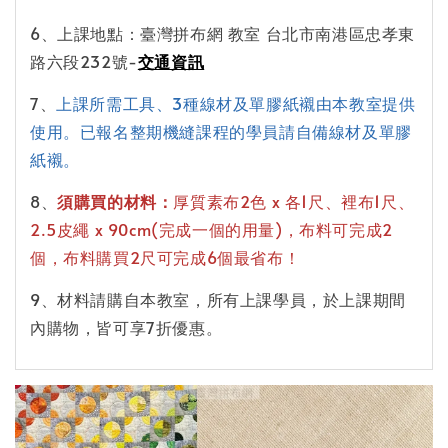
6、上課地點：臺灣拼布網 教室 台北市南港區忠孝東
路六段232號-
交通資訊
7、
上課所需工具、3種線材及單膠紙襯由本教室提供
使用。已報名整期機縫課程的學員請自備線材及單膠
紙襯。
8、
須購買的材料：
厚質素布2色 x 各1尺、裡布1尺、
2.5皮繩 x 90cm(完成一個的用量)，布料可完成2
個，布料購買2尺可完成6個最省布！
9、材料請購自本教室，所有上課學員，於上課期間
內購物，皆可享7折優惠。