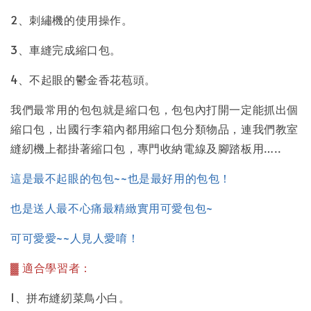
2、刺繡機的使用操作。
3、車縫完成縮口包。
4、不起眼的鬱金香花苞頭。
我們最常用的包包就是縮口包，包包內打開一定能抓出個
縮口包，出國行李箱內都用縮口包分類物品，連我們教室
縫紉機上都掛著縮口包，專門收納電線及腳踏板用…..
這是最不起眼的包包~~也是最好用的包包！
也是送人最不心痛最精緻實用可愛包包~
可可愛愛~~人見人愛唷！
▓ 適合學習者：
1、拼布縫紉菜鳥小白。