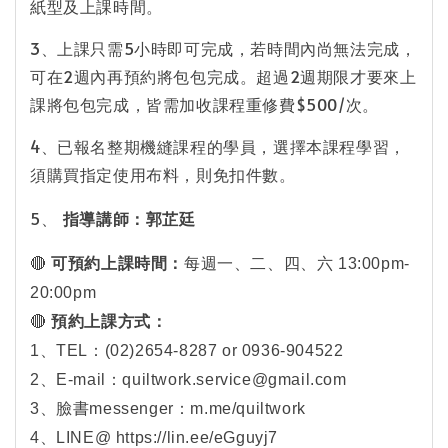
紙型及上課時間。
3、上課只需5小時即可完成，若時間內尚無法完成，
可在2週內再預約將包包完成。超過2週期限才要來上
課將包包完成，皆需加收課程重修費$500/次。
4、已報名整期機縫課程的學員，選擇本課程學習，
須購買指定使用布料，則免扣件數。
5、
指導講師：郭芷廷
🔴
可預約上課時間：
每週一、二、四、六 13:00pm-
20:00pm
🔴
預約上課方式：
1、TEL：(02)2654-8287 or 0936-904522
2、E-mail：quiltwork.service@gmail.com
3、臉書messenger：m.me/quiltwork
4、LINE@ https://lin.ee/eGguyj7