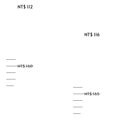
NT$ 112
Sale 
Regular 
price
price
NT$ 116
NT$ 160
NT$ 165