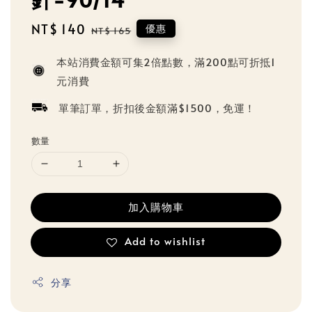
Sale
NT$ 140
Regular
優惠
NT$ 165
price
price
本站消費金額可集2倍點數，滿200點可折抵1
元消費
單筆訂單，折扣後金額滿$1500，免運！
數量
加入購物車
Add to wishlist
分享