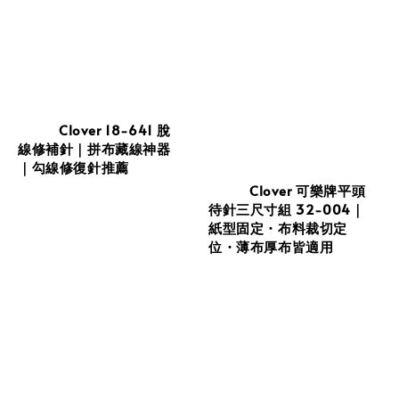
          Clover 18-641 脫
線修補針｜拼布藏線神器
｜勾線修復針推薦

          Clover 可樂牌平頭
待針三尺寸組 32-004｜
紙型固定・布料裁切定
位・薄布厚布皆適用

Sale 
Regular 
price
price