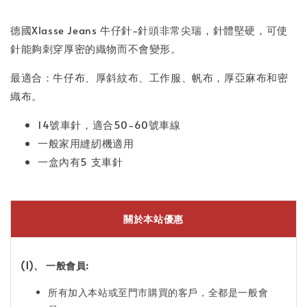
德國Xlasse Jeans 牛仔針-針頭非常尖瑞，針體堅硬，可使
針能夠刺穿厚密的織物而不會變形。
最適合：牛仔布、厚斜紋布、工作服、帆布，厚亞麻布和密
織布。
14號車針，適合50-60號車線
一般家用縫紉機適用
一盒內有5 支車針
關於本站優惠
(1)、 一般會員:
所有加入本站或至門市購買的客戶，全都是一般會