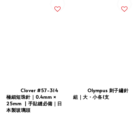
          Clover #57-314 
          Olympus 刺子繡針
極細短珠針｜0.4mm × 
組｜大・小各1支

25mm  | 手貼縫必備｜日
本製玻璃頭
