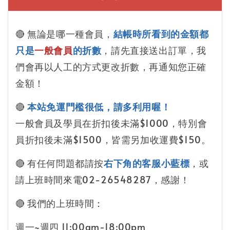
🔴 無論是哪一種會員，
結帳時所看到的金額都
只是
一般會員
的折數
，請先直接送出訂單，我
們會再以人工的方式更改折數，再通知您正確
金額！
🔴 
本站免運門檻很低，請多利用喔！
一般會員及學員在折扣後未滿$1000，特別會
員折扣後未滿$1500，皆需另加收運費$150。 
🔴 有任何問題都請按
右下角的
客服小藍標
，或
請上班時間來電02-26548287，感謝！
🔴 我們的上班時間：
週一~週四 11:00am-18:00pm