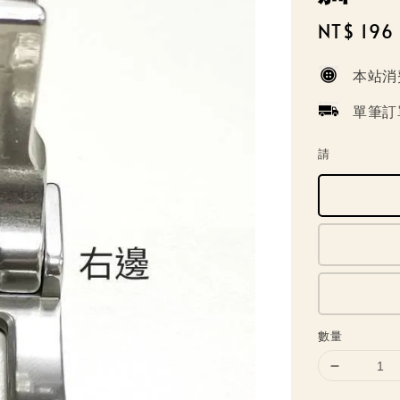
Sale
NT$ 196
price
本站消
單筆訂
請
數量