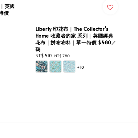
列｜英國
特價
Liberty 印花布｜The Collector’s
Home 收藏者的家 系列｜英國經典
花布｜拼布布料｜單一特價 $480／
碼
Sale
NT$ 510
Regular
NT$ 780
price
price
+10