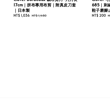
17cm｜拼布專用布剪｜附真皮刀套
685｜刺
｜日本製
鞋子磨腳
Sale
NT$ 1,036
Regular
Sale
NT$ 200
R
NT$ 1,480
N
price
price
price
p