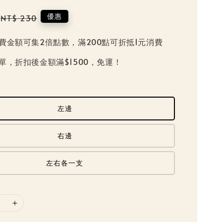
Regular
優惠
NT$ 230
price
費金額可集2倍點數，滿200點可折抵1元消費
單，折扣後金額滿$1500，免運！
左邊
右邊
左右各一支