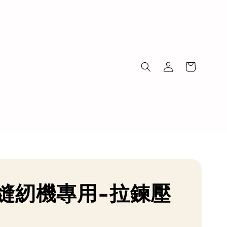
縫紉機專用-拉鍊壓