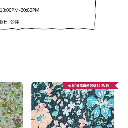
6/1起優惠價將調成$510/碼