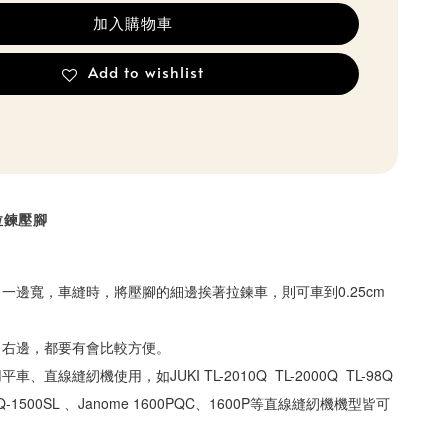
加入購物車
Add to wishlist
拉鍊壓腳
一邊寬，車縫時，將壓腳的細邊挨著拉鍊車，則可車到0.25cm
、右邊，都要有會
比較方便。
、直線縫紉機使用，如JUKI TL-2010Q  TL-2000Q  TL-98Q 
  PQ-1500SL 、Janome 1600PQC、1600P等直線縫紉機機型皆可