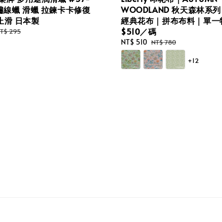
繡線蠟 滑蠟 拉鍊卡卡修復
WOODLAND 秋天森林系
止滑 日本製
經典花布｜拼布布料｜單一
$510／碼
egular
T$ 295
rice
Sale
NT$ 510
Regular
NT$ 780
price
price
+12