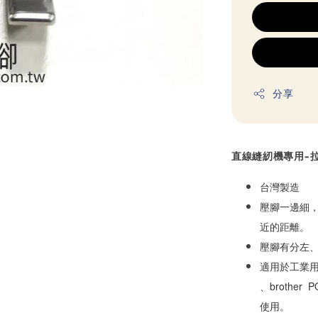
分享
直線縫紉機專用-
台灣製造 
壓腳一邊細，
近的距離。
壓腳有分左
適用於工業用平車
、brother
使用。