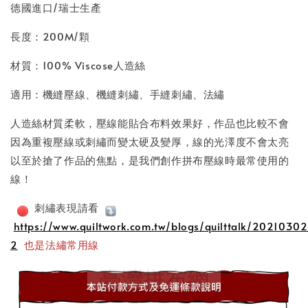
德國進口/瑞士生產
長度：200M/顆
材質：100% Viscose人造絲
適用：機縫壓線、機縫刺繡、手縫刺繡、法繡
人造絲材質柔軟，壓線能貼合布料效果好，作品也比較不會
因為重複壓線或刺繡而變太硬及變厚，線的光澤度不會太亮
以至於搶了作品的焦點，是我們創作拼布壓線時最常使用的
線！
刺繡表現請看
https://www.quiltwork.com.tw/blogs/quilttalk/20210302
2
也是法繡常用線