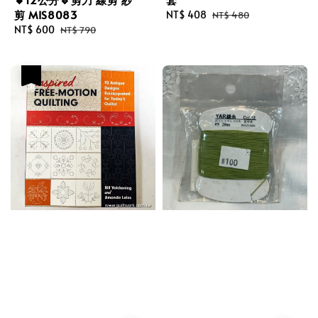
剪 MIS8083
Sale
NT$ 408
Regular
NT$ 480
price
price
Sale
NT$ 600
Regular
NT$ 790
price
price
優惠