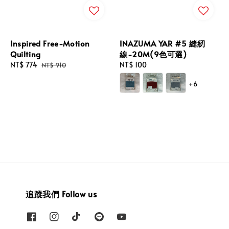
Inspired Free-Motion
INAZUMA YAR #5 縫紉
Quilting
線-20M(9色可選)
Sale
NT$ 774
Regular
Regular
NT$ 100
NT$ 910
price
price
price
+6
追蹤我們 Follow us