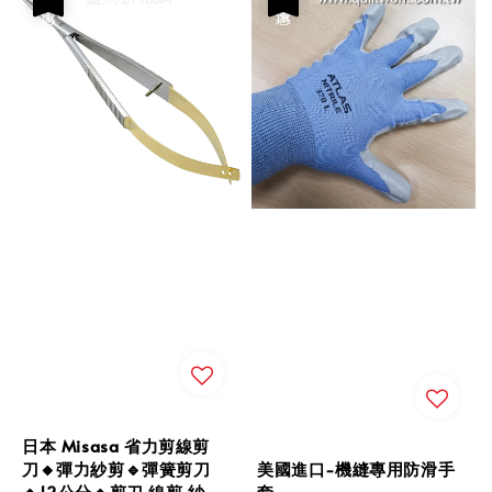
日本 Misasa 省力剪線剪
美國進口-機縫專用防滑手
刀🔸彈力紗剪🔹彈簧剪刀
套
🔸12公分🔹剪刀 線剪 紗