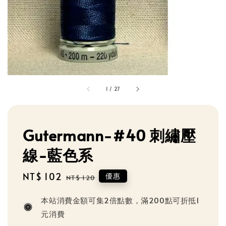
1
/
27
Gutermann-#40 刺繡壓
線-藍色系
Sale
NT$ 102
Regular
優惠
NT$ 120
price
price
本站消費金額可集2倍點數，滿200點可折抵1
元消費