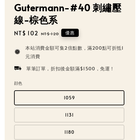
Gutermann-#40 刺繡壓
線-棕色系
Sale
NT$ 102
Regular
優惠
NT$ 120
price
price
本站消費金額可集2倍點數，滿200點可折抵1
元消費
單筆訂單，折扣後金額滿$1500，免運！
顔色
1059
1131
1180