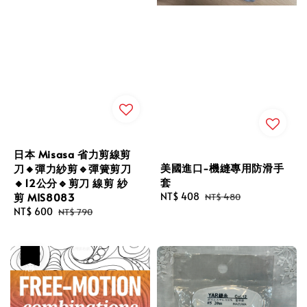
日本 Misasa 省力剪線剪
美國進口-機縫專用防滑手
刀🔸彈力紗剪🔹彈簧剪刀
套
🔸12公分🔹剪刀 線剪 紗
剪 MIS8083
Sale
NT$ 408
Regular
NT$ 480
price
price
Sale
NT$ 600
Regular
NT$ 790
price
price
優惠