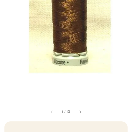
1
/
13