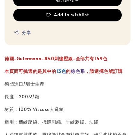
Add to wishlist
分享
德國-Gutermann-#40刺繡壓線-全部共有149色
本頁面可挑選的是其中的
13色
的
棕色系
，請選擇色號訂購
德國進口/瑞士生產
長度：200M/顆
材質：100% Viscose人造絲
適用：機縫壓線、機縫刺繡、手縫刺繡、法繡
人造絲材質柔軟，壓線能貼合布料效果好，作品也比較不會