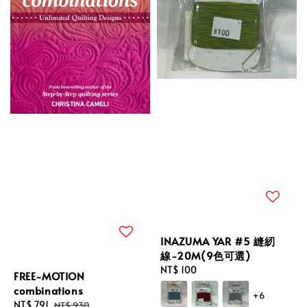
INAZUMA YAR #5 縫紉
線-20M(9色可選)
Regular
NT$ 100
FREE-MOTION
price
combinations
+6
Sale
NT$ 791
Regular
NT$ 930