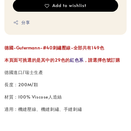
Add to wishlist
分享
德國-Gutermann-#40刺繡壓線-全部共有149色
本頁面可挑選的是其中的29色的
紅色系
，請選擇色號訂購
德國進口/瑞士生產
長度：200M/顆
材質：100% Viscose人造絲
適用：機縫壓線、機縫刺繡、手縫刺繡