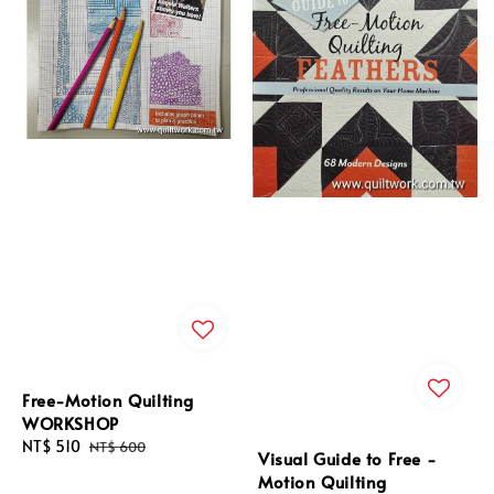
Free-Motion Quilting
WORKSHOP
Sale
NT$ 510
Regular
NT$ 600
Visual Guide to Free -
price
price
Motion Quilting