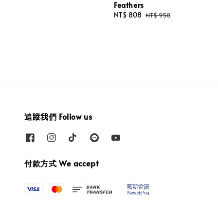
Feathers
Sale
NT$ 808
Regular
NT$ 950
price
price
追蹤我們 Follow us
付款方式 We accept