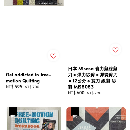
日本 Misasa 省力剪線剪
Get addicted to free-
刀🔸彈力紗剪🔹彈簧剪刀
motion Quilting
🔸12公分🔹剪刀 線剪 紗
剪 MIS8083
Sale
NT$ 595
Regular
NT$ 700
price
price
Sale
NT$ 600
Regular
NT$ 790
price
price
優惠
優惠