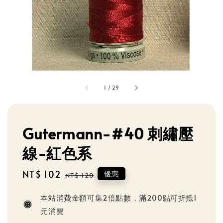
1
/
29
Gutermann-#40 刺繡壓
線-紅色系
Sale
NT$ 102
Regular
優惠
NT$ 120
price
price
本站消費金額可集2倍點數，滿200點可折抵1
元消費